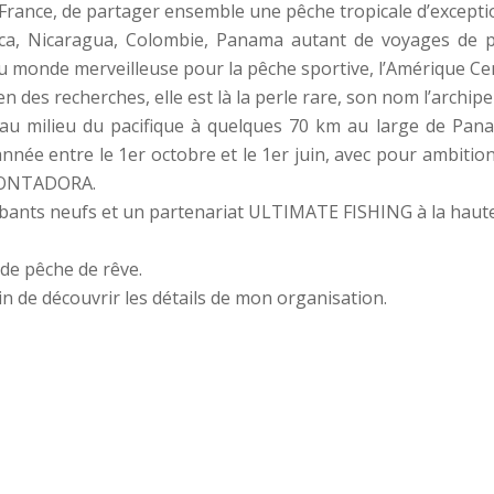
France, de partager ensemble une pêche tropicale d’excepti
ca, Nicaragua, Colombie, Panama autant de voyages de p
u monde merveilleuse pour la pêche sportive, l’Amérique Cen
n des recherches, elle est là la perle rare, son nom l’archip
, au milieu du pacifique à quelques 70 km au large de Pan
née entre le 1er octobre et le 1er juin, avec pour ambition, 
 CONTADORA.
ants neufs et un partenariat ULTIMATE FISHING à la haute
 de pêche de rêve.
oin de découvrir les détails de mon organisation.