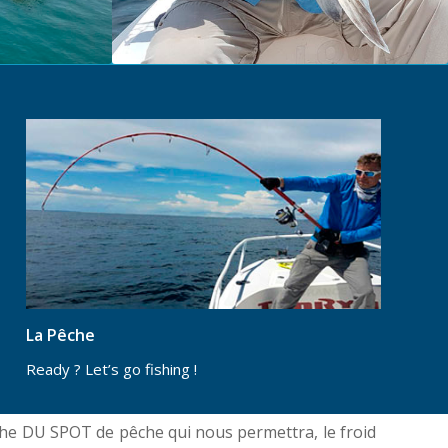
La Pêche
Ready ? Let’s go fishing !
rche DU SPOT de pêche qui nous permettra, le froid